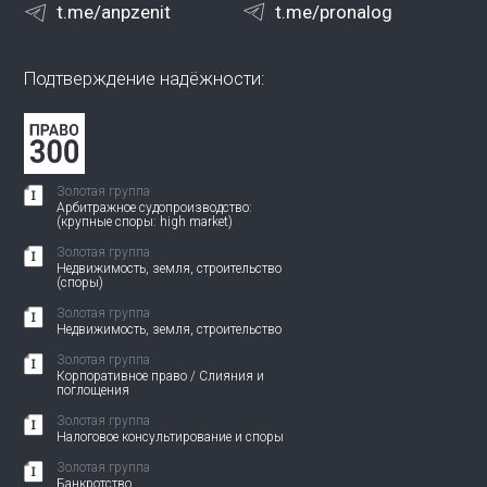
t.me/anpzenit
t.me/pronalog
Подтверждение надёжности:
Золотая группа
Арбитражное судопроизводство:
(крупные споры: high market)
Золотая группа
Недвижимость, земля, строительство
(споры)
Золотая группа
Недвижимость, земля, строительство
Золотая группа
Корпоративное право / Слияния и
поглощения
Золотая группа
Налоговое консультирование и споры
Золотая группа
Банкротство