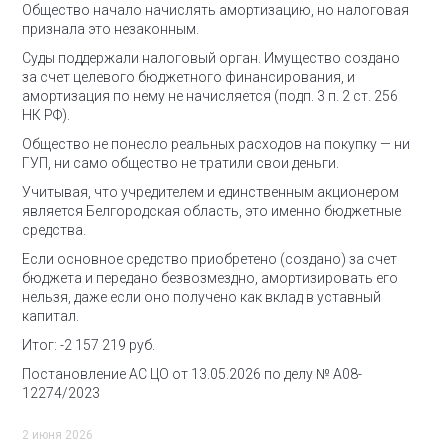
Общество начало начислять амортизацию, но налоговая
признала это незаконным.
Суды поддержали налоговый орган. Имущество создано
за счет целевого бюджетного финансирования, и
амортизация по нему не начисляется (подп. 3 п. 2 ст. 256
НК РФ).
Общество не понесло реальных расходов на покупку — ни
ГУП, ни само общество не тратили свои деньги.
Учитывая, что учредителем и единственным акционером
является Белгородская область, это именно бюджетные
средства.
Если основное средство приобретено (создано) за счет
бюджета и передано безвозмездно, амортизировать его
нельзя, даже если оно получено как вклад в уставный
капитал.
Итог: -2 157 219 руб.
Постановление АС ЦО от 13.05.2026 по делу № А08-
12274/2023
2 июня 2026