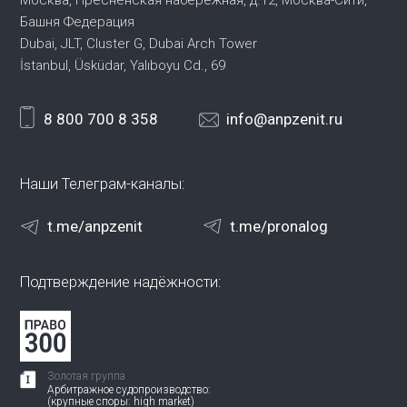
Москва, Пресненская набережная,
д.12, Москва-Сити,
Башня Федерация
Dubai, JLT, Cluster G, Dubai Arch Tower
İstanbul, Üsküdar, Yalıboyu Cd., 69
8 800 700 8 358
info@anpzenit.ru
Наши Телеграм-каналы:
t.me/anpzenit
t.me/pronalog
Подтверждение надёжности:
Золотая группа
Арбитражное судопроизводство:
(крупные споры: high market)