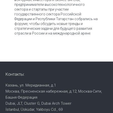
предприниматели высокотехнологичного
сектора и стартапы при участии
государственного сектора Российской
Федерации и Республики Татарстан собрались на
форуме, чтобы обсудить новые тренды и
стратегические задачи для будущего развития
отрасли в России и на международной арене.
Контакты:
Казань, ул. Меридианная, д.1
Москва, Пресненская набережная,
д.12, Москва-Сити,
Башня Федерация
Dubai, JLT, Cluster G, Dubai Arch Tower
İstanbul, Üsküdar, Yalıboyu Cd., 69