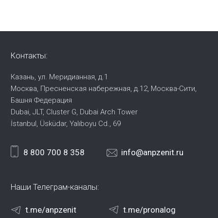
Контакты:
Казань, ул. Меридианная, д.1
Москва, Пресненская набережная,
д.12, Москва-Сити,
Башня Федерация
Dubai, JLT, Cluster G, Dubai Arch Tower
İstanbul, Üsküdar, Yalıboyu Cd., 69
8 800 700 8 358
info@anpzenit.ru
Наши Телеграм-каналы:
t.me/anpzenit
t.me/pronalog