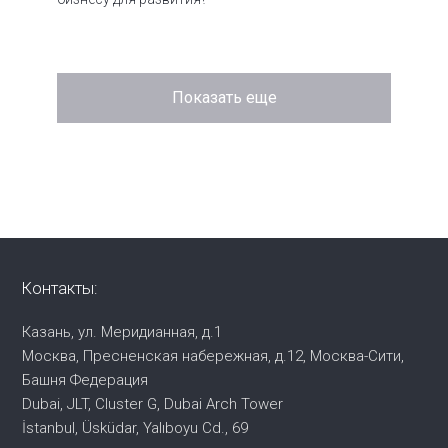
Показать еще
Контакты:
Казань, ул. Меридианная, д.1
Москва, Пресненская набережная,
д.12, Москва-Сити,
Башня Федерация
Dubai, JLT, Cluster G, Dubai Arch Tower
İstanbul, Üsküdar, Yalıboyu Cd., 69