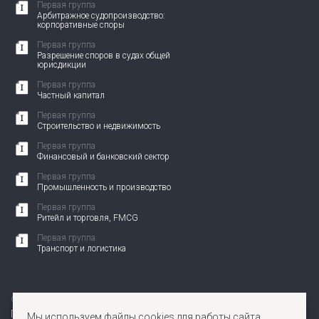
Первая группа
Арбитражное судопроизводство:
корпоративные споры
Первая группа
Разрешение споров в судах общей
юрисдикции
Первая группа
Частный капитал
Первая группа
Строительство и недвижимость
Первая группа
Финансовый и банковский сектор
Первая группа
Промышленность и производство
Первая группа
Ритейл и торговля, FMCG
Первая группа
Транспорт и логистика
© 2010-2026 АНП ЗЕНИТ. Все права защищены.
Политика по защите персональных данных
Мы используем файлы cookies для работы сайта.