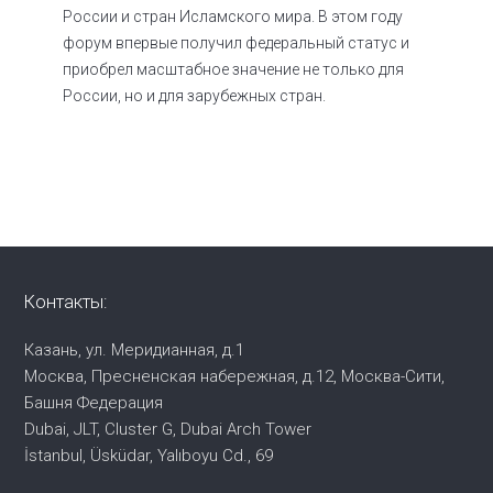
России и стран Исламского мира. В этом году
форум впервые получил федеральный статус и
приобрел масштабное значение не только для
России, но и для зарубежных стран.
Контакты:
Казань, ул. Меридианная, д.1
Москва, Пресненская набережная,
д.12, Москва-Сити,
Башня Федерация
Dubai, JLT, Cluster G, Dubai Arch Tower
İstanbul, Üsküdar, Yalıboyu Cd., 69